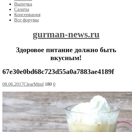
Выпечка
Салаты
Консервация
Все форумы
gurman-news.ru
Здоровое питание должно быть
вкусным!
67e30e0bd68c723d55a0a7883ae4189f
08.06.2017
ClearMind
180
0