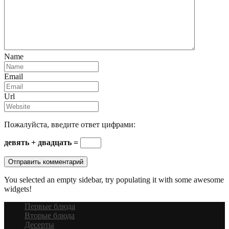
Name
Email
Url
Пожалуйста, введите ответ цифрами:
девять + двадцать =
You selected an empty sidebar, try populating it with some awesome
widgets!
Первые блюда
Вторые блюда
Десерты