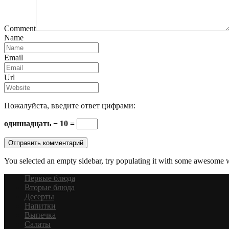
Comment
Name
Email
Url
Пожалуйста, введите ответ цифрами:
одиннадцать − 10 =
You selected an empty sidebar, try populating it with some awesome 
Первые блюда
Вторые блюда
Десерты
Напитки
Выпечка
Салаты