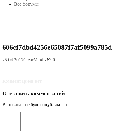
Все форумы
606cf7dbd4256e65087f7af5099a785d
25.04.2017
ClearMind
263
0
Комментариев нет
Отставить комментарий
Ваш e-mail не будет опубликован.