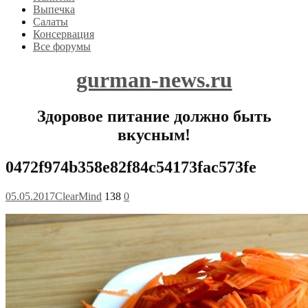
Выпечка
Салаты
Консервация
Все форумы
gurman-news.ru
Здоровое питание должно быть
вкусным!
0472f974b358e82f84c54173fac573fe
05.05.2017
ClearMind
138
0