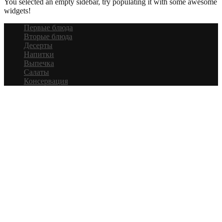
You selected an empty sidebar, try populating it with some awesome
widgets!
Первые блюда
Вторые блюда
Десерты
Напитки
Выпечка
Салаты
Консервация