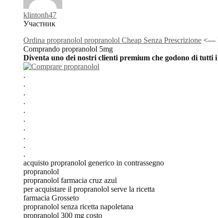
klintonh47
Участник
Ordina propranolol propranolol Cheap Senza Prescrizione
<— Pr
Comprando propranolol 5mg
Diventa uno dei nostri clienti premium che godono di tutti 
.
.
.
.
.
.
.
.
.
.
acquisto propranolol generico in contrassegno
propranolol
propranolol farmacia cruz azul
per acquistare il propranolol serve la ricetta
farmacia Grosseto
propranolol senza ricetta napoletana
propranolol 300 mg costo