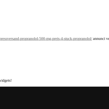
pressversand-propranolol-500-mg-preis-4-stuck-propranolol/
annunci ve
widgets!