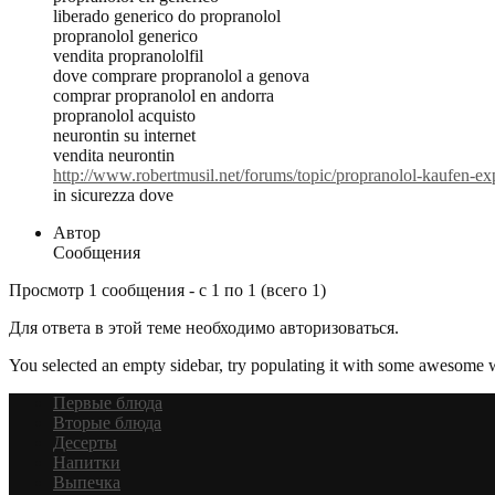
liberado generico do propranolol
propranolol generico
vendita propranololfil
dove comprare propranolol a genova
comprar propranolol en andorra
propranolol acquisto
neurontin su internet
vendita neurontin
http://www.robertmusil.net/forums/topic/propranolol-kaufen-ex
in sicurezza dove
Автор
Сообщения
Просмотр 1 сообщения - с 1 по 1 (всего 1)
Для ответа в этой теме необходимо авторизоваться.
You selected an empty sidebar, try populating it with some awesome 
Первые блюда
Вторые блюда
Десерты
Напитки
Выпечка