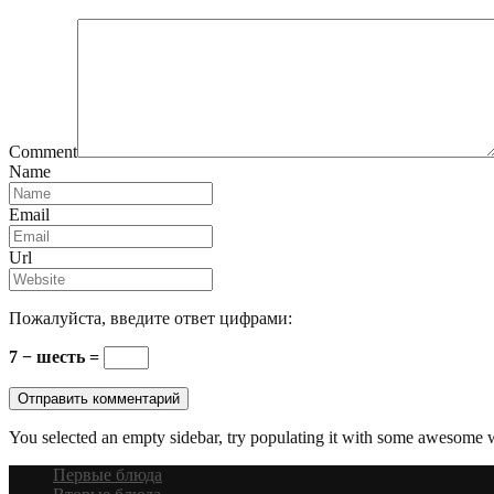
Comment
Name
Email
Url
Пожалуйста, введите ответ цифрами:
7 − шесть =
You selected an empty sidebar, try populating it with some awesome 
Первые блюда