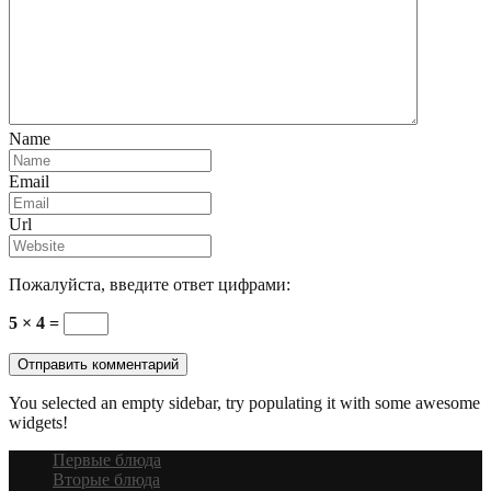
Name
Email
Url
Пожалуйста, введите ответ цифрами:
5 × 4 =
You selected an empty sidebar, try populating it with some awesome
widgets!
Первые блюда
Вторые блюда