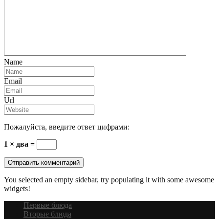
Name
Email
Url
Пожалуйста, введите ответ цифрами:
1 × два =
You selected an empty sidebar, try populating it with some awesome
widgets!
Первые блюда
Вторые блюда