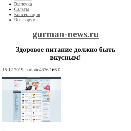
Выпечка
Салаты
Консервация
Все форумы
gurman-news.ru
Здоровое питание должно быть
вкусным!
15.12.2019
charlotte4876
166
0