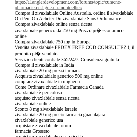
https://a1anglerdevelopment.com/forums/topic/curacne-
pharmacie-en-ligne-en-montpellier/
Compra il zivaxlabiale Online Australia, ordina il zivaxlabiale
Ou Peut On Acheter Du zivaxlabiale Sans Ordonnance
Compra zivaxlabiale online senza ricetta
zivaxlabiale generico da 250 mg Prezzo pi� economico
online
Compra zivaxlabiale 750 mg in Europa
Vendita zivaxlabiale FEDEX FREE COD CONSULTEZ !, il
prodotto pi� venduto
Servizio clienti cordiale 365/24/7. Consulenza gratuita
Compra il zivaxlabiale in India
zivaxlabiale 20 mg prezzi farmacia
Acquista zivaxlabiale generico 500 mg online
comprare zivaxlabiale in ungheria
Come Ordinare zivaxlabiale Farmacia Canada
zivaxlabiale è pericoloso
acquisto zivaxlabiale senza ricetta
zivaxlabiale online
Sconto 8 mg zivaxlabiale Israele
zivaxlabiale 20 mg precio farmacia guadalajara
zivaxlabiale generico usa
acquistare zivaxlabiale forum
farmacia Grosseto
acquistare zivaxlabiale senza ricetta