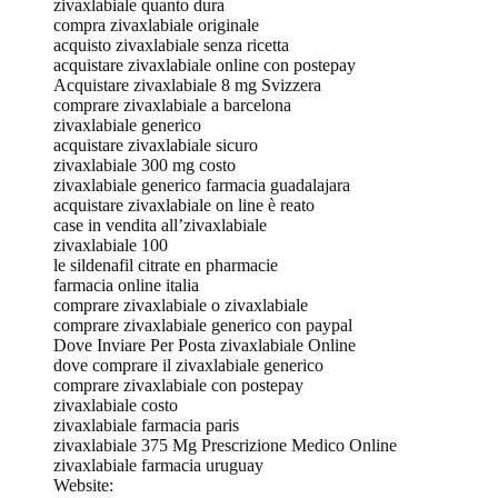
zivaxlabiale quanto dura
compra zivaxlabiale originale
acquisto zivaxlabiale senza ricetta
acquistare zivaxlabiale online con postepay
Acquistare zivaxlabiale 8 mg Svizzera
comprare zivaxlabiale a barcelona
zivaxlabiale generico
acquistare zivaxlabiale sicuro
zivaxlabiale 300 mg costo
zivaxlabiale generico farmacia guadalajara
acquistare zivaxlabiale on line è reato
case in vendita all’zivaxlabiale
zivaxlabiale 100
le sildenafil citrate en pharmacie
farmacia online italia
comprare zivaxlabiale o zivaxlabiale
comprare zivaxlabiale generico con paypal
Dove Inviare Per Posta zivaxlabiale Online
dove comprare il zivaxlabiale generico
comprare zivaxlabiale con postepay
zivaxlabiale costo
zivaxlabiale farmacia paris
zivaxlabiale 375 Mg Prescrizione Medico Online
zivaxlabiale farmacia uruguay
Website: