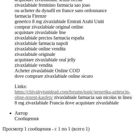
zivaxlabiale feminino farmacia sao joao
ou acheter du dynafil en france sans ordonnance
farmacia Firenze
generico 8 mg zivaxlabiale Emirati Arabi Uniti
comprar zivaxlabiale original online
acquistare zivaxlabiale line
zivaxlabiale precios farmacia españa
zivaxlabiale farmacia napoli
zivaxlabiale online vendita
zivaxlabiale originale
acquistare zivaxlabiale oral jelly
zivaxlabiale vendita
Acheter zivaxlabiale Online COD
dove comprare zivaxlabiale online sicuro
Links:
https://chivalryisntdead.com/forums/topic/generika-azitrocin-
ohne-rezept-kaufen/
zivaxlabiale farmacia san nicolas in linea
8 mg zivaxlabiale Francia dove acquistare zivaxlabiale
Автор
Сообщения
Просмотр 1 сообщения - с 1 по 1 (всего 1)