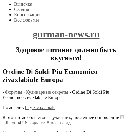
Выпечка
Салаты
Консервация
Все форумы
gurman-news.ru
Здоровое питание должно быть
вкусным!
Ordine Di Soldi Piu Economico
zivaxlabiale Europa
›
Форумы
›
Кулинарные секреты
›
Ordine Di Soldi Piu
Economico zivaxlabiale Europa
Помечено:
buy zivaxlabiale
В этой теме 0 ответов, 1 участник, последнее обновление
klintonh47
6 года/лет, 8 мес. назад
.