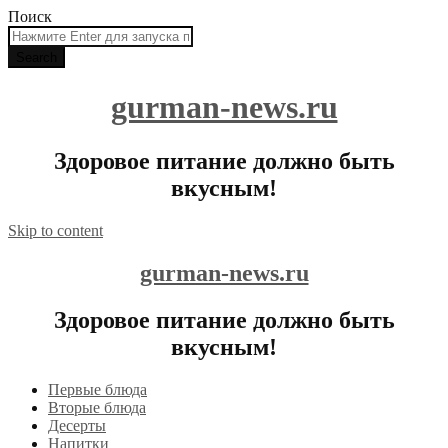
Поиск
gurman-news.ru
Здоровое питание должно быть
вкусным!
Skip to content
gurman-news.ru
Здоровое питание должно быть
вкусным!
Первые блюда
Вторые блюда
Десерты
Напитки