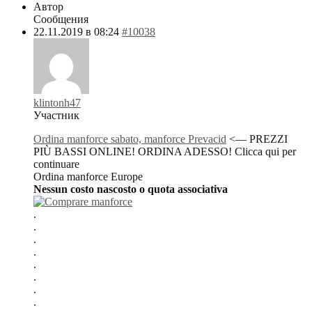
Автор
Сообщения
22.11.2019 в 08:24
#10038
klintonh47
Участник
Ordina manforce sabato, manforce Prevacid
<— PREZZI
PIÙ BASSI ONLINE! ORDINA ADESSO! Clicca qui per
continuare
Ordina manforce Europe
Nessun costo nascosto o quota associativa
.
.
.
.
.
.
.
.