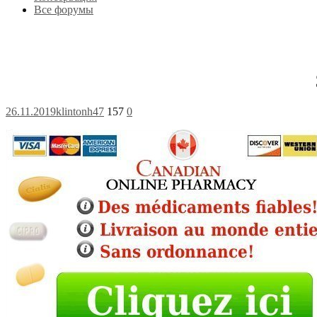
Все форумы
26.11.2019
klintonh47
157
0