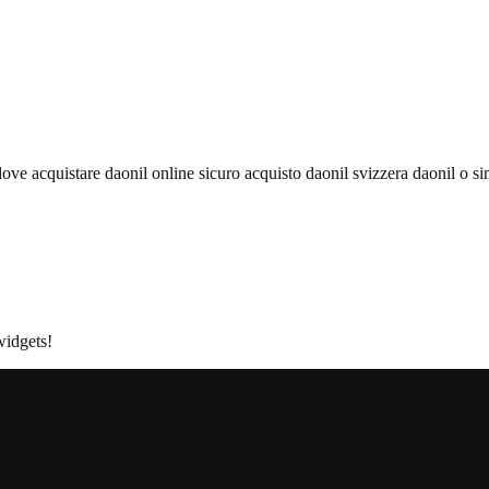
ove acquistare daonil online sicuro acquisto daonil svizzera daonil o si
widgets!