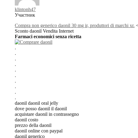
klintonh47
Участник
Compra non generico daonil 30 mg ir, produttori di marchi xr.
<
Sconto daonil Vendita Internet
Farmaci economici senza ricetta
.
.
.
.
.
.
.
.
.
.
daonil daonil oral jelly
dove posso daonil il daonil
acquistare daonil in contrassegno
daonil costo
prezzo della daonil
daonil online con paypal
daonil generico