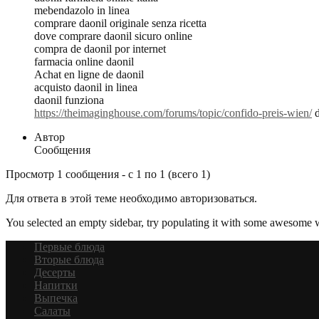
mebendazolo in linea
comprare daonil originale senza ricetta
dove comprare daonil sicuro online
compra de daonil por internet
farmacia online daonil
Achat en ligne de daonil
acquisto daonil in linea
daonil funziona
https://theimaginghouse.com/forums/topic/confido-preis-wien/
d
Автор
Сообщения
Просмотр 1 сообщения - с 1 по 1 (всего 1)
Для ответа в этой теме необходимо авторизоваться.
You selected an empty sidebar, try populating it with some awesome 
Первые блюда
Вторые блюда
Десерты
Напитки
Выпечка
Салаты