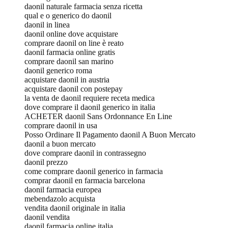
daonil naturale farmacia senza ricetta
qual e o generico do daonil
daonil in linea
daonil online dove acquistare
comprare daonil on line è reato
daonil farmacia online gratis
comprare daonil san marino
daonil generico roma
acquistare daonil in austria
acquistare daonil con postepay
la venta de daonil requiere receta medica
dove comprare il daonil generico in italia
ACHETER daonil Sans Ordonnance En Line
comprare daonil in usa
Posso Ordinare Il Pagamento daonil A Buon Mercato
daonil a buon mercato
dove comprare daonil in contrassegno
daonil prezzo
come comprare daonil generico in farmacia
comprar daonil en farmacia barcelona
daonil farmacia europea
mebendazolo acquista
vendita daonil originale in italia
daonil vendita
daonil farmacia online italia