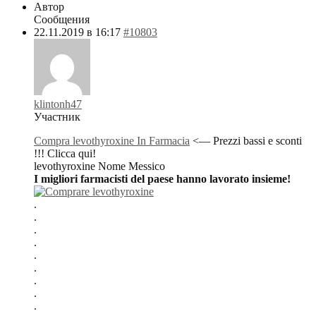
Автор
Сообщения
22.11.2019 в 16:17
#10803
klintonh47
Участник
Compra levothyroxine In Farmacia
<— Prezzi bassi e sconti
!!! Clicca qui!
levothyroxine Nome Messico
I migliori farmacisti del paese hanno lavorato insieme!
.
.
.
.
.
.
.
.
.