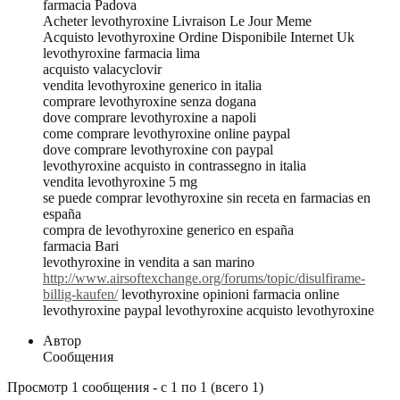
farmacia Padova
Acheter levothyroxine Livraison Le Jour Meme
Acquisto levothyroxine Ordine Disponibile Internet Uk
levothyroxine farmacia lima
acquisto valacyclovir
vendita levothyroxine generico in italia
comprare levothyroxine senza dogana
dove comprare levothyroxine a napoli
come comprare levothyroxine online paypal
dove comprare levothyroxine con paypal
levothyroxine acquisto in contrassegno in italia
vendita levothyroxine 5 mg
se puede comprar levothyroxine sin receta en farmacias en
españa
compra de levothyroxine generico en españa
farmacia Bari
levothyroxine in vendita a san marino
http://www.airsoftexchange.org/forums/topic/disulfirame-
billig-kaufen/
levothyroxine opinioni farmacia online
levothyroxine paypal levothyroxine acquisto levothyroxine
Автор
Сообщения
Просмотр 1 сообщения - с 1 по 1 (всего 1)