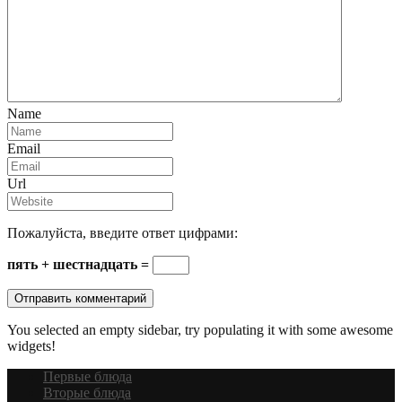
Name
Email
Url
Пожалуйста, введите ответ цифрами:
пять + шестнадцать =
You selected an empty sidebar, try populating it with some awesome
widgets!
Первые блюда
Вторые блюда