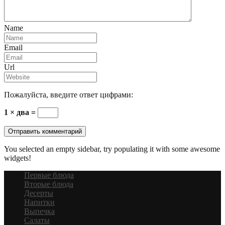
Name
Email
Url
Пожалуйста, введите ответ цифрами:
1 × два =
You selected an empty sidebar, try populating it with some awesome
widgets!
Первые блюда
Вторые блюда
Десерты
Напитки
Выпечка
Салаты