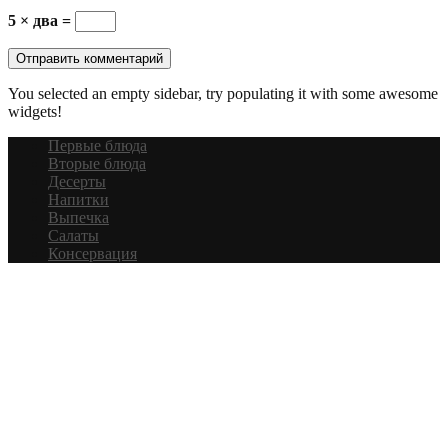
5 × два =
You selected an empty sidebar, try populating it with some awesome
widgets!
Первые блюда
Вторые блюда
Десерты
Напитки
Выпечка
Салаты
Консервация