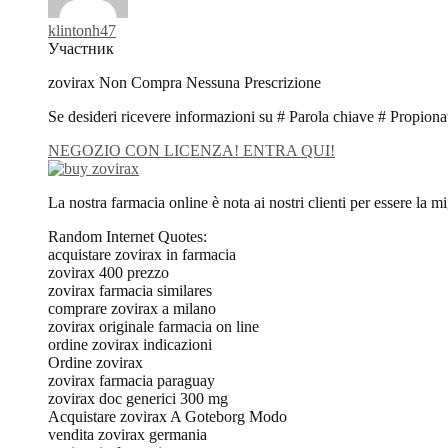
klintonh47
Участник
zovirax Non Compra Nessuna Prescrizione
Se desideri ricevere informazioni su # Parola chiave # Propion
NEGOZIO CON LICENZA! ENTRA QUI!
La nostra farmacia online è nota ai nostri clienti per essere la m
Random Internet Quotes:
acquistare zovirax in farmacia
zovirax 400 prezzo
zovirax farmacia similares
comprare zovirax a milano
zovirax originale farmacia on line
ordine zovirax indicazioni
Ordine zovirax
zovirax farmacia paraguay
zovirax doc generici 300 mg
Acquistare zovirax A Goteborg Modo
vendita zovirax germania