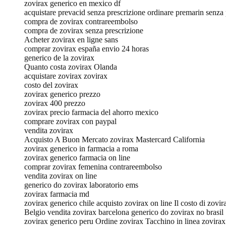
zovirax generico en mexico df
acquistare prevacid senza prescrizione ordinare premarin senza 
compra de zovirax contrareembolso
compra de zovirax senza prescrizione
Acheter zovirax en ligne sans
comprar zovirax españa envio 24 horas
generico de la zovirax
Quanto costa zovirax Olanda
acquistare zovirax zovirax
costo del zovirax
zovirax generico prezzo
zovirax 400 prezzo
zovirax precio farmacia del ahorro mexico
comprare zovirax con paypal
vendita zovirax
Acquisto A Buon Mercato zovirax Mastercard California
zovirax generico in farmacia a roma
zovirax generico farmacia on line
comprar zovirax femenina contrareembolso
vendita zovirax on line
generico do zovirax laboratorio ems
zovirax farmacia md
zovirax generico chile acquisto zovirax on line Il costo di zovir
Belgio vendita zovirax barcelona generico do zovirax no bras
zovirax generico peru Ordine zovirax Tacchino in linea zovira