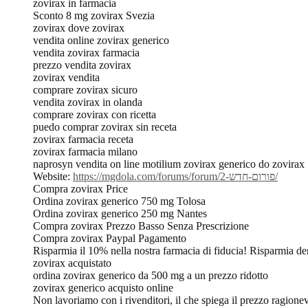
zovirax in farmacia
Sconto 8 mg zovirax Svezia
zovirax dove zovirax
vendita online zovirax generico
vendita zovirax farmacia
prezzo vendita zovirax
zovirax vendita
comprare zovirax sicuro
vendita zovirax in olanda
comprare zovirax con ricetta
puedo comprar zovirax sin receta
zovirax farmacia receta
zovirax farmacia milano
naprosyn vendita on line motilium zovirax generico do zovirax
Website:
https://mgdola.com/forums/forum/פורום-חדש-2/
Compra zovirax Price
Ordina zovirax generico 750 mg Tolosa
Ordina zovirax generico 250 mg Nantes
Compra zovirax Prezzo Basso Senza Prescrizione
Compra zovirax Paypal Pagamento
Risparmia il 10% nella nostra farmacia di fiducia! Risparmia d
zovirax acquistato
ordina zovirax generico da 500 mg a un prezzo ridotto
zovirax generico acquisto online
Non lavoriamo con i rivenditori, il che spiega il prezzo ragion