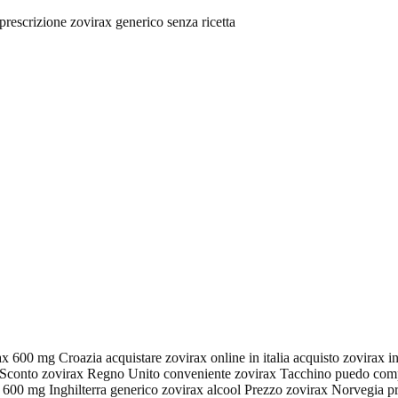
prescrizione zovirax generico senza ricetta
ax 600 mg Croazia acquistare zovirax online in italia acquisto zovirax i
il Sconto zovirax Regno Unito conveniente zovirax Tacchino puedo com
x 600 mg Inghilterra generico zovirax alcool Prezzo zovirax Norvegia 