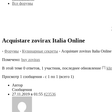
Все форумы
Acquistare zovirax Italia Online
›
Форумы
›
Кулинарные секреты
›
Acquistare zovirax Italia Online
Помечено:
buy zovirax
В этой теме 0 ответов, 1 участник, последнее обновление
kli
Просмотр 1 сообщения - с 1 по 1 (всего 1)
Автор
Сообщения
27.11.2019 в 01:55
#23536