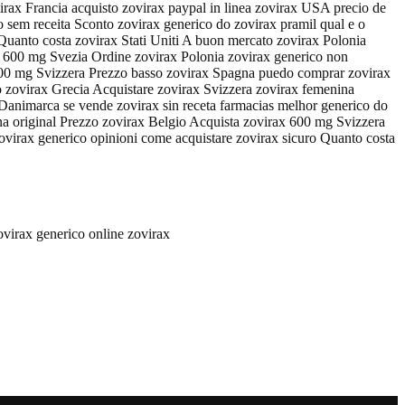
rax Francia acquisto zovirax paypal in linea zovirax USA precio de
o sem receita Sconto zovirax generico do zovirax pramil qual e o
Quanto costa zovirax Stati Uniti A buon mercato zovirax Polonia
x 600 mg Svezia Ordine zovirax Polonia zovirax generico non
x 600 mg Svizzera Prezzo basso zovirax Spagna puedo comprar zovirax
to zovirax Grecia Acquistare zovirax Svizzera zovirax femenina
Danimarca se vende zovirax sin receta farmacias melhor generico do
ona original Prezzo zovirax Belgio Acquista zovirax 600 mg Svizzera
zovirax generico opinioni come acquistare zovirax sicuro Quanto costa
virax generico online zovirax