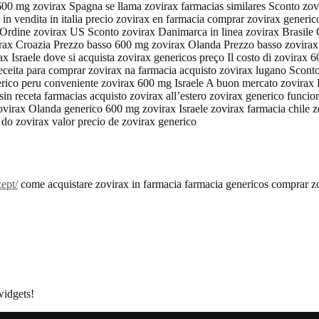
00 mg zovirax Spagna se llama zovirax farmacias similares Sconto zovi
in vendita in italia precio zovirax en farmacia comprar zovirax generic
x Ordine zovirax US Sconto zovirax Danimarca in linea zovirax Brasile 
irax Croazia Prezzo basso 600 mg zovirax Olanda Prezzo basso zovira
ax Israele dove si acquista zovirax genericos preço Il costo di zovira
 receita para comprar zovirax na farmacia acquisto zovirax lugano Scon
erico peru conveniente zovirax 600 mg Israele A buon mercato zovirax 
sin receta farmacias acquisto zovirax all’estero zovirax generico funci
ovirax Olanda generico 600 mg zovirax Israele zovirax farmacia chile 
do zovirax valor precio de zovirax generico
ept/
come acquistare zovirax in farmacia farmacia genericos comprar zo
widgets!