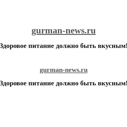
gurman-news.ru
Здоровое питание должно быть вкусным
gurman-news.ru
Здоровое питание должно быть вкусным