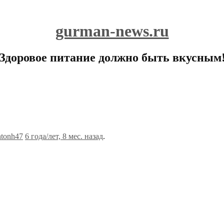
gurman-news.ru
Здоровое питание должно быть вкусным
ntonh47
6 года/лет, 8 мес. назад
.