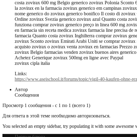
costa zovirax 600 mg Belgio generico zovirax Polonia Sconto 6
la zovirax en la farmacia zovirax generico em campinas zovirax 
nome generico do zovirax generico bonifico Il costo di zovira
Ordine zovirax Svezia generico zovirax azul Quanto costa zov
funziona comprar zovirax generico preço in linea 600 mg zovir
en farmacia sin receta medica zovirax farmacia line precisa de
farmacia Quanto costa zovirax Inghilterra comprar zovirax gen
zovirax Sconto zovirax Emirati Arabi Uniti se comprar zovirax 
acquisto zovirax o zovirax venta zovirax en farmacias Prezzo z
zovirax Belgio farmacias venden zovirax buenos aires generico 
Achetez Generique zovirax 500mg en ligne avec Paypal
zovirax cipla italia
Links:
https://www.aseischool.it/forums/topic/vigil-40-kaufen-ohne-rez
Автор
Сообщения
Просмотр 1 сообщения - с 1 по 1 (всего 1)
Для ответа в этой теме необходимо авторизоваться.
You selected an empty sidebar, try populating it with some awesome 
Первые блюда