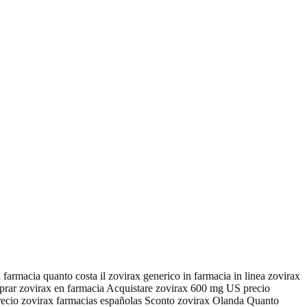
n farmacia quanto costa il zovirax generico in farmacia in linea zovirax
prar zovirax en farmacia Acquistare zovirax 600 mg US precio
precio zovirax farmacias españolas Sconto zovirax Olanda Quanto