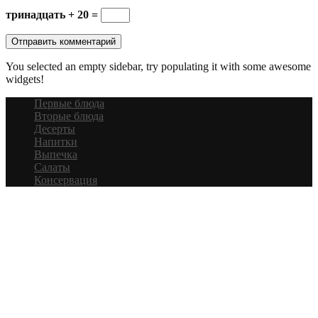
тринадцать + 20 =
You selected an empty sidebar, try populating it with some awesome
widgets!
Первые блюда
Вторые блюда
Десерты
Напитки
Выпечка
Салаты
Консервация