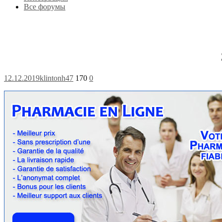
Все форумы
12.12.2019
klintonh47
170
0