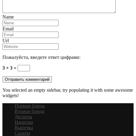
Name
Email
Url
Пожалуйста, введите ответ цифрами:
3 × 3 =
You selected an empty sidebar, try populating it with some awesome
widgets!
Первые блюда
Вторые блюда
Десерты
Напитки
Выпечка
Салаты