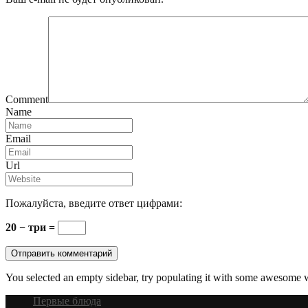
Comment
Name
Email
Url
Пожалуйста, введите ответ цифрами:
20 − три =
You selected an empty sidebar, try populating it with some awesome 
Первые блюда