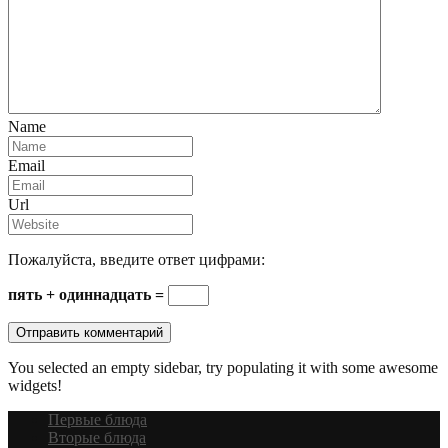
Name
Email
Url
Пожалуйста, введите ответ цифрами:
пять + одиннадцать =
You selected an empty sidebar, try populating it with some awesome
widgets!
Первые блюда
Вторые блюда