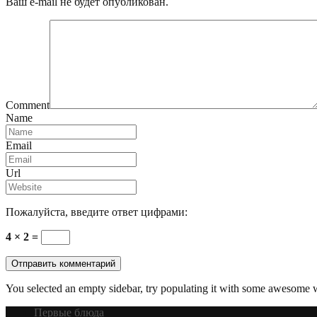
Ваш e-mail не будет опубликован.
Comment
Name
Email
Url
Пожалуйста, введите ответ цифрами:
4 × 2 =
You selected an empty sidebar, try populating it with some awesome 
Первые блюда