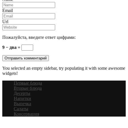
Email
Url
Пожалуйста, введите ответ цифрами:
9 − два =
You selected an empty sidebar, try populating it with some awesome
widgets!
Первые блюда
Вторые блюда
Десерты
Напитки
Выпечка
Салаты
Консервация