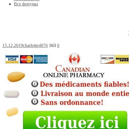
Все форумы
15.12.2019
charlotte4876
163
0