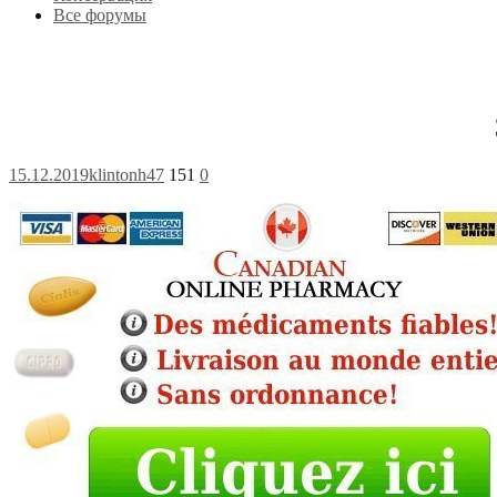
Все форумы
15.12.2019
klintonh47
151
0