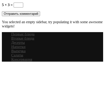
5 × 3 =
You selected an empty sidebar, try populating it with some awesome
widgets!
Первые блюда
Вторые блюда
Десерты
Напитки
Выпечка
Салаты
Консервация