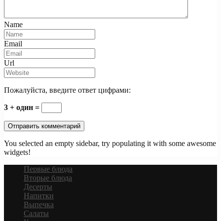
Name
Email
Url
Пожалуйста, введите ответ цифрами:
3 + один =
You selected an empty sidebar, try populating it with some awesome
widgets!
Первые блюда
Вторые блюда
Десерты
Напитки
Выпечка
Салаты