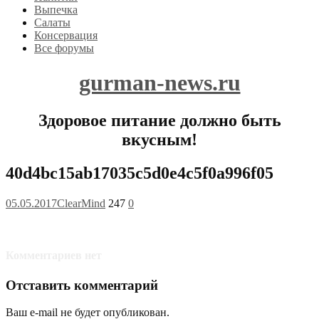
Выпечка
Салаты
Консервация
Все форумы
gurman-news.ru
Здоровое питание должно быть
вкусным!
40d4bc15ab17035c5d0e4c5f0a996f05
05.05.2017
ClearMind
247
0
Комментариев нет
Отставить комментарий
Ваш e-mail не будет опубликован.