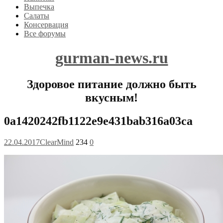
Выпечка
Салаты
Консервация
Все форумы
gurman-news.ru
Здоровое питание должно быть
вкусным!
0a1420242fb1122e9e431bab316a03ca
22.04.2017
ClearMind
234
0