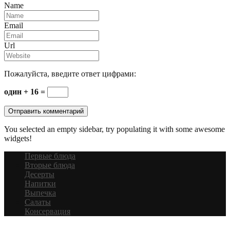
Name
Email
Url
Пожалуйста, введите ответ цифрами:
один + 16 =
You selected an empty sidebar, try populating it with some awesome
widgets!
Первые блюда
Вторые блюда
Десерты
Напитки
Выпечка
Салаты
Консервация