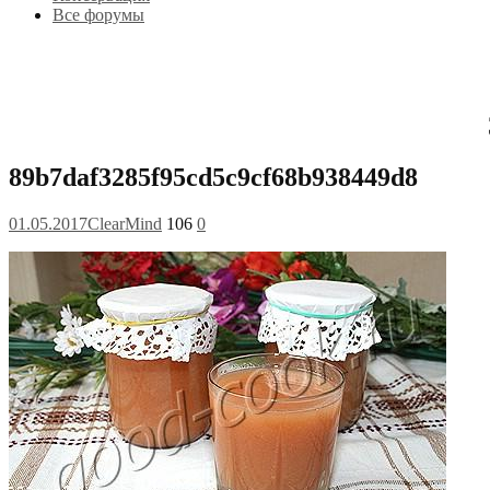
Все форумы
89b7daf3285f95cd5c9cf68b938449d8
01.05.2017
ClearMind
106
0