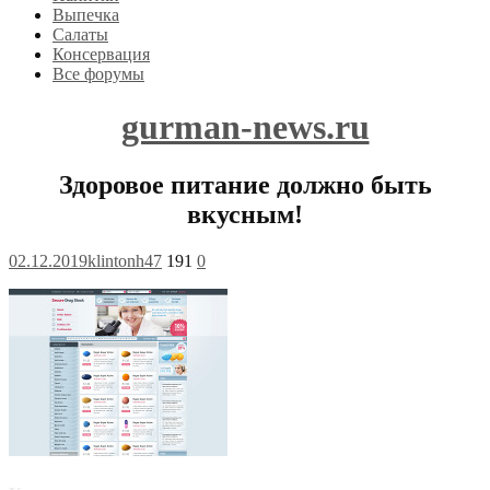
Выпечка
Салаты
Консервация
Все форумы
gurman-news.ru
Здоровое питание должно быть
вкусным!
02.12.2019
klintonh47
191
0