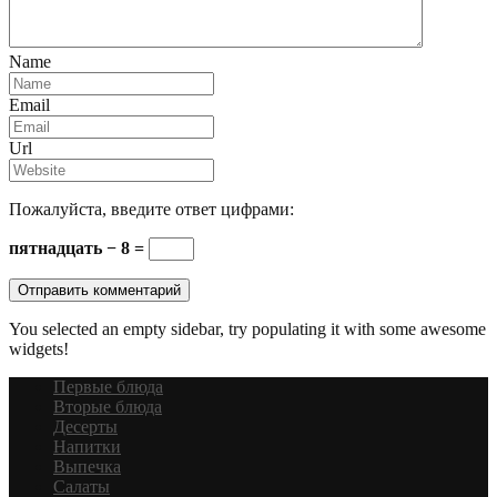
Name
Email
Url
Пожалуйста, введите ответ цифрами:
пятнадцать − 8 =
You selected an empty sidebar, try populating it with some awesome
widgets!
Первые блюда
Вторые блюда
Десерты
Напитки
Выпечка
Салаты