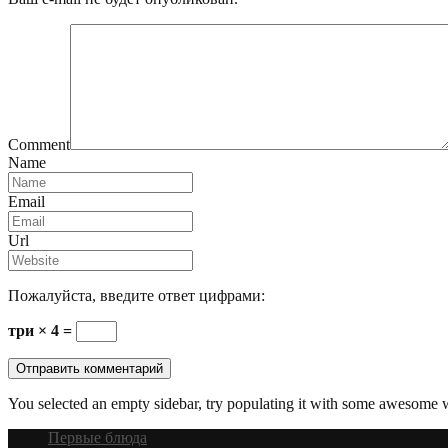
Comment
Name
Email
Url
Пожалуйста, введите ответ цифрами:
три × 4 =
You selected an empty sidebar, try populating it with some awesome 
Первые блюда