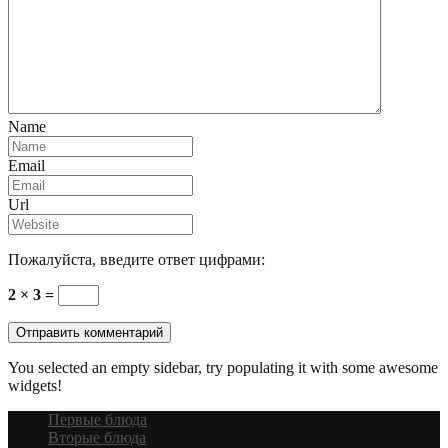
Name
Email
Url
Пожалуйста, введите ответ цифрами:
2 × 3 =
You selected an empty sidebar, try populating it with some awesome
widgets!
Первые блюда
Вторые блюда