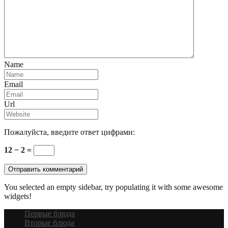
Name
Email
Url
Пожалуйста, введите ответ цифрами:
12 − 2 =
You selected an empty sidebar, try populating it with some awesome
widgets!
Первые блюда
Вторые блюда