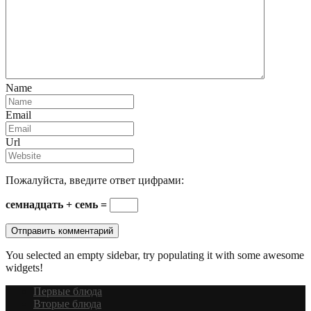
Name
Email
Url
Пожалуйста, введите ответ цифрами:
семнадцать + семь =
You selected an empty sidebar, try populating it with some awesome
widgets!
Первые блюда
Вторые блюда