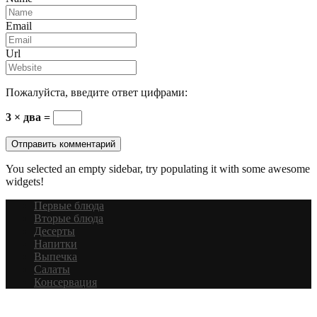
Email
Url
Пожалуйста, введите ответ цифрами:
3 × два =
You selected an empty sidebar, try populating it with some awesome
widgets!
Первые блюда
Вторые блюда
Десерты
Напитки
Выпечка
Салаты
Консервация