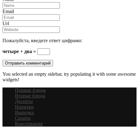
Email
Url
Пожалуйста, введите ответ цифрами:
четыре + два =
You selected an empty sidebar, try populating it with some awesome
widgets!
Первые блюда
Вторые блюда
Десерты
Напитки
Выпечка
Салаты
Консервация