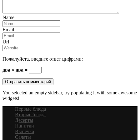
Name
Email
Url
Пожалуйста, введите ответ цифрами:
два × два =
You selected an empty sidebar, try populating it with some awesome
widgets!
Первые блюда
Вторые блюда
Десерты
Напитки
Выпечка
Салаты