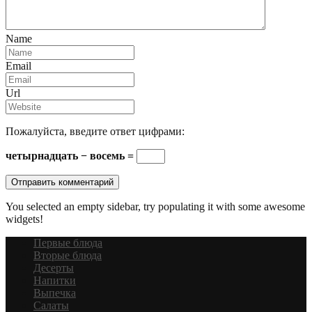
Name
Email
Url
Пожалуйста, введите ответ цифрами:
четырнадцать − восемь =
You selected an empty sidebar, try populating it with some awesome
widgets!
Первые блюда
Вторые блюда
Десерты
Напитки
Выпечка
Салаты