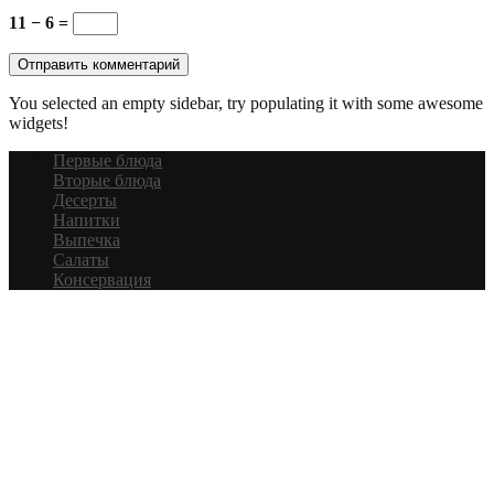
11 − 6 =
You selected an empty sidebar, try populating it with some awesome
widgets!
Первые блюда
Вторые блюда
Десерты
Напитки
Выпечка
Салаты
Консервация