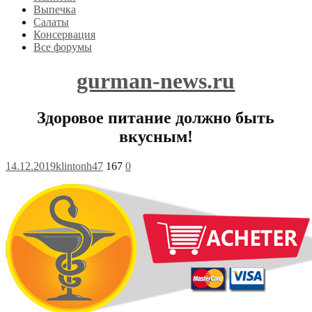
Выпечка
Салаты
Консервация
Все форумы
gurman-news.ru
Здоровое питание должно быть
вкусным!
14.12.2019
klintonh47
167
0