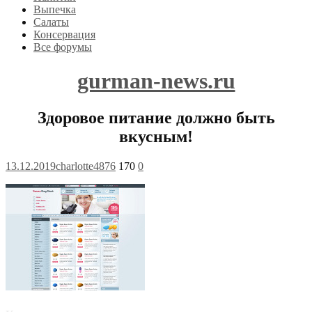
Выпечка
Салаты
Консервация
Все форумы
gurman-news.ru
Здоровое питание должно быть
вкусным!
13.12.2019
charlotte4876
170
0