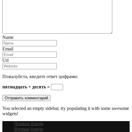
Name
Email
Url
Пожалуйста, введите ответ цифрами:
пятнадцать + десять =
You selected an empty sidebar, try populating it with some awesome
widgets!
Первые блюда
Вторые блюда