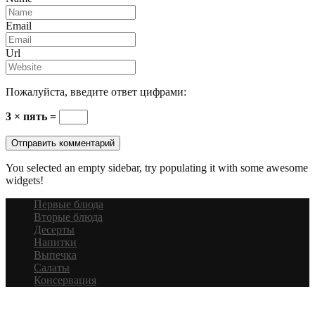
Email
Url
Пожалуйста, введите ответ цифрами:
3 × пять =
You selected an empty sidebar, try populating it with some awesome
widgets!
Первые блюда
Вторые блюда
Десерты
Напитки
Выпечка
Салаты
Консервация