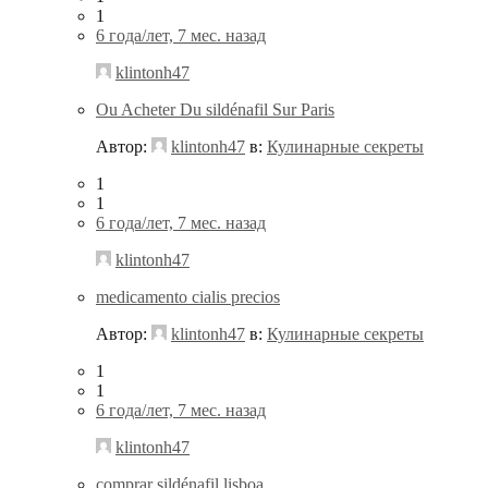
1
6 года/лет, 7 мес. назад
klintonh47
Ou Acheter Du sildénafil Sur Paris
Автор:
klintonh47
в:
Кулинарные секреты
1
1
6 года/лет, 7 мес. назад
klintonh47
medicamento cialis precios
Автор:
klintonh47
в:
Кулинарные секреты
1
1
6 года/лет, 7 мес. назад
klintonh47
comprar sildénafil lisboa