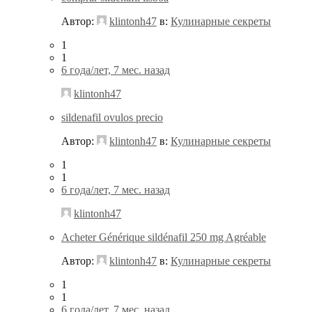
Автор:
klintonh47
в:
Кулинарные секреты
1
1
6 года/лет, 7 мес. назад
klintonh47
sildenafil ovulos precio
Автор:
klintonh47
в:
Кулинарные секреты
1
1
6 года/лет, 7 мес. назад
klintonh47
Acheter Générique sildénafil 250 mg Agréable
Автор:
klintonh47
в:
Кулинарные секреты
1
1
6 года/лет, 7 мес. назад