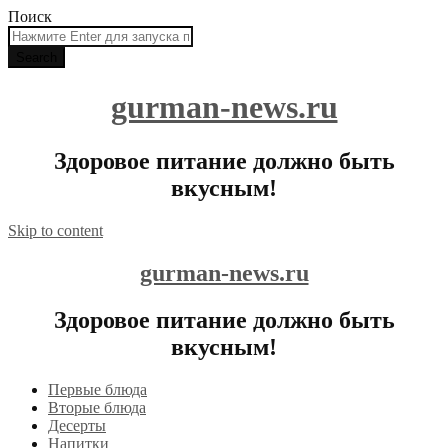
Поиск
gurman-news.ru
Здоровое питание должно быть
вкусным!
Skip to content
gurman-news.ru
Здоровое питание должно быть
вкусным!
Первые блюда
Вторые блюда
Десерты
Напитки