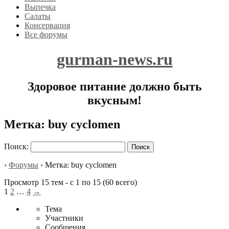
Выпечка
Салаты
Консервация
Все форумы
gurman-news.ru
Здоровое питание должно быть
вкусным!
Метка:
buy cyclomen
Поиск:
›
Форумы
›
Метка: buy cyclomen
Просмотр 15 тем - с 1 по 15 (60 всего)
1
2
…
4
→
Тема
Участники
Сообщения