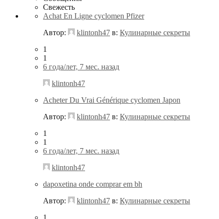
Свежесть
Achat En Ligne cyclomen Pfizer
Автор:
klintonh47
в:
Кулинарные секреты
1
1
6 года/лет, 7 мес. назад
klintonh47
Acheter Du Vrai Générique cyclomen Japon
Автор:
klintonh47
в:
Кулинарные секреты
1
1
6 года/лет, 7 мес. назад
klintonh47
dapoxetina onde comprar em bh
Автор:
klintonh47
в:
Кулинарные секреты
1