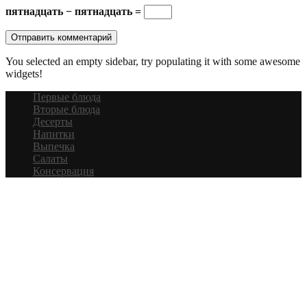
пятнадцать − пятнадцать =
You selected an empty sidebar, try populating it with some awesome
widgets!
Первые блюда
Вторые блюда
Десерты
Напитки
Выпечка
Салаты
Консервация